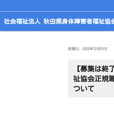
コ
社会福祉法人 秋田県身体障害者福祉協
ン
テ
ン
ツ
へ
投稿日: 2025年12月25日
ス
キ
【募集は終
ッ
プ
祉協会正規
ついて