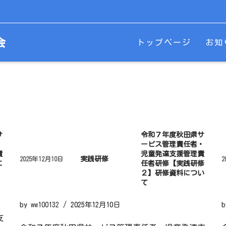
会
トップページ
お知
サ
令和７年度秋田県サ
・
ービス管理責任者・
責
児童発達支援管理責
実践研修
2025年12月10日
2
に
任者研修【実践研修
２】研修資料につい
て
by
ww100132
2025年12月10日
支