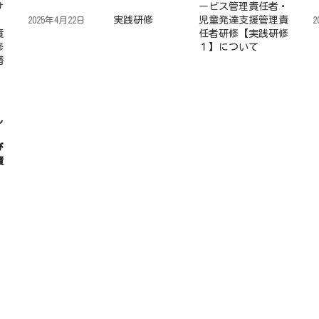
サ
ービス管理責任者・
・
実践研修
児童発達支援管理責
2025年4月22日
2
責
任者研修【実践研修
修
１】について
替
し
び
責