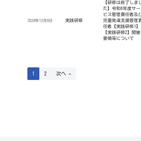
【研修は終了しま
た】令和6年度サー
ビス管理責任者及
実践研修
児童発達支援管理
2024年12月6日
任者【実践研修1】
【実践研修2】開催
要領等について
1
2
次へ »