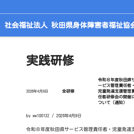
コ
社会福祉法人 秋田県身体障害者福祉協
ン
テ
ン
ツ
へ
実践研修
ス
キ
令和８年度秋田県
ッ
ービス管理責任者
プ
全研修
児童発達支援管理
2026年4月9日
任者研修会の開催
ついて（通知）
by
ww100132
2026年4月9日
令和８年度秋田県サービス管理責任者・児童発達