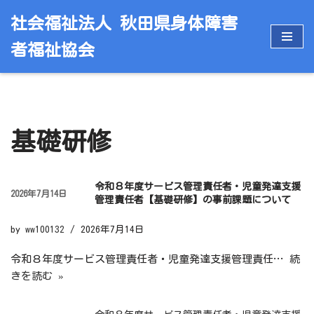
社会福祉法人 秋田県身体障害
コ
者福祉協会
ン
テ
ン
ツ
へ
基礎研修
ス
キ
ッ
令和８年度サービス管理責任者・児童発達支援
プ
2026年7月14日
管理責任者【基礎研修】の事前課題について
by
ww100132
2026年7月14日
令和８年度サービス管理責任者・児童発達支援管理責任…
続
きを読む »