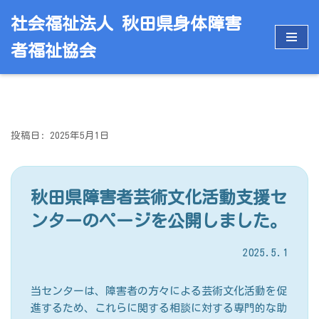
社会福祉法人 秋田県身体障害
コ
者福祉協会
ン
テ
ン
ツ
へ
投稿日: 2025年5月1日
ス
キ
ッ
プ
秋田県障害者芸術文化活動支援セ
ンターのページを公開しました。
2025.5.1
当センターは、障害者の方々による芸術文化活動を促
進するため、これらに関する相談に対する専門的な助