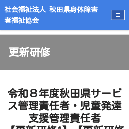
社会福祉法人 秋田県身体障害
コ
者福祉協会
ン
テ
ン
ツ
更新研修
へ
ス
キ
ッ
プ
令和８年度秋田県サービ
ス管理責任者・児童発達
支援管理責任者