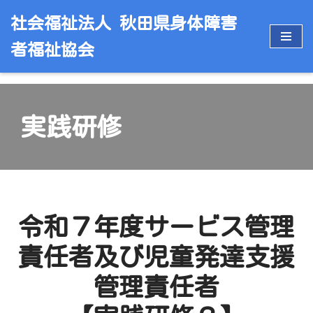
社会福祉法人 秋田県身体障害
コ
者福祉協会
ン
テ
ン
ツ
実践研修
へ
ス
キ
ッ
プ
令和７年度サービス管理
責任者及び児童発達支援
管理責任者