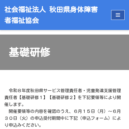
社会福祉法人 秋田県身体障害
コ
者福祉協会
ン
テ
ン
ツ
基礎研修
へ
ス
キ
ッ
プ
令和８年度秋田県サービス管理責任者・児童発達支援管理
責任者【基礎研修１】【基礎研修２】を下記要領等により開
催します。
開催要領等の内容を確認のうえ、６月１５日（月）～６月
３０日（火）の申込受付期間中に下記（申込フォーム）によ
り申込みください。