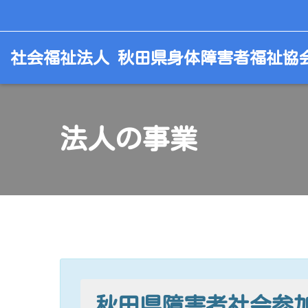
コ
社会福祉法人 秋田県身体障害者福祉協
ン
テ
ン
ツ
へ
法人の事業
ス
キ
ッ
プ
秋田県障害者社会参