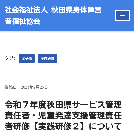
社会福祉法人 秋田県身体障害
コ
者福祉協会
ン
テ
ン
ツ
へ
タグ:
ス
全研修
実践研修
キ
ッ
プ
投稿日: 2025年9月25日
令和７年度秋田県サービス管理
責任者・児童発達支援管理責任
者研修【実践研修２】について