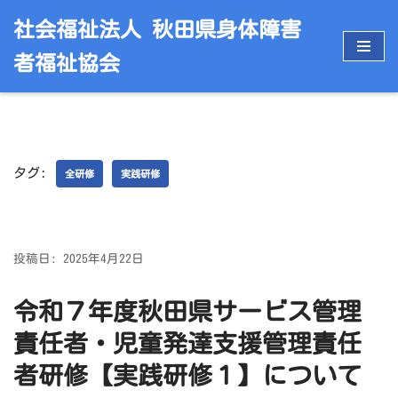
社会福祉法人 秋田県身体障害
コ
者福祉協会
ン
テ
ン
ツ
へ
タグ:
ス
全研修
実践研修
キ
ッ
プ
投稿日: 2025年4月22日
令和７年度秋田県サービス管理
責任者・児童発達支援管理責任
者研修【実践研修１】について