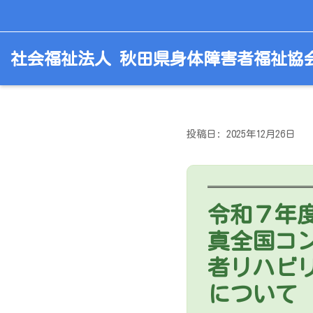
コ
社会福祉法人 秋田県身体障害者福祉協
ン
テ
ン
ツ
へ
投稿日: 2025年12月26日
ス
キ
ッ
プ
令和７年
真全国コ
者リハビ
について