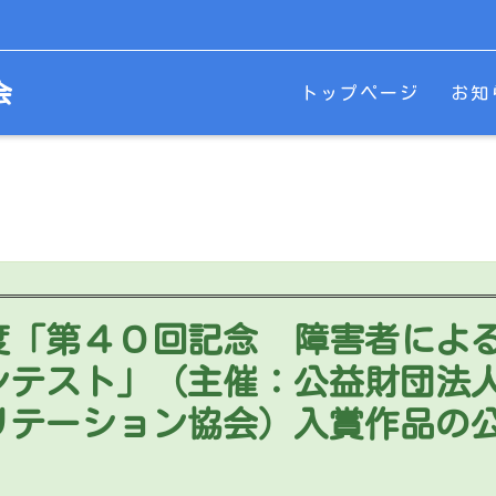
会
トップページ
お知
度「第４０回記念 障害者によ
ンテスト」（主催：公益財団法
リテーション協会）入賞作品の