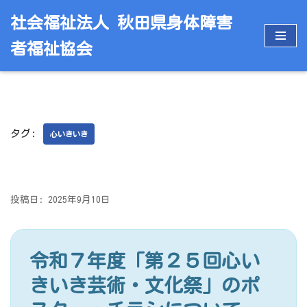
社会福祉法人 秋田県身体障害
コ
者福祉協会
ン
テ
ン
ツ
へ
タグ:
ス
心いきいき
キ
ッ
プ
投稿日: 2025年9月10日
令和７年度「第２５回心い
きいき芸術・文化祭」のポ