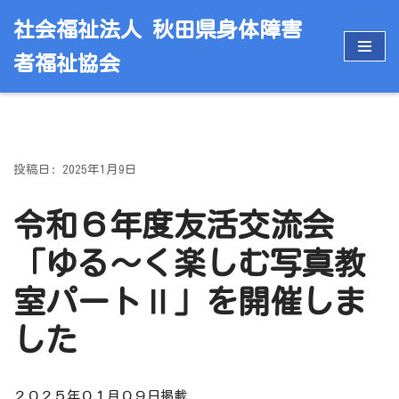
社会福祉法人 秋田県身体障害
コ
者福祉協会
ン
テ
ン
ツ
へ
投稿日: 2025年1月9日
ス
キ
令和６年度友活交流会
ッ
プ
「ゆる～く楽しむ写真教
室パートⅡ」を開催しま
した
２０２５年０１月０９日掲載