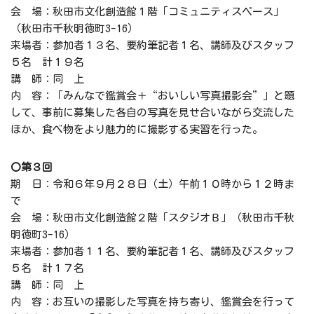
会 場：秋田市文化創造館１階「コミュニティスペース」
（秋田市千秋明徳町3-16）
来場者：参加者１３名、要約筆記者１名、講師及びスタッフ
５名 計１９名
講 師：同 上
内 容：「みんなで鑑賞会＋“おいしい写真撮影会”」と題
して、事前に募集した各自の写真を見せ合いながら交流した
ほか、食べ物をより魅力的に撮影する実習を行った。
〇第３回
期 日：令和６年９月２８日（土）午前１０時から１２時ま
で
会 場：秋田市文化創造館２階「スタジオＢ」（秋田市千秋
明徳町3-16）
来場者：参加者１１名、要約筆記者１名、講師及びスタッフ
５名 計１７名
講 師：同 上
内 容：お互いの撮影した写真を持ち寄り、鑑賞会を行って