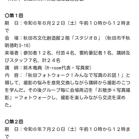
〇第１回
期 日：令和６年６月２２日（土）午前１０時から１２時ま
で
会 場：秋田市文化創造館２階「スタジオＢ」（秋田市千秋
明徳町3-16）
来場者：参加者１２名、付添４名、要約筆記者１名、講師及
びスタッフ７名、計２４名
講 師：鈴木竜典（R-room代表・写真家）
内 容：「秋田フォトウォーク！みんなで写真のお話！」と
題して、撮影の悩みを意見交換しながら講師から撮影のこつ
を学んだ。その後グループ毎に会場周辺を「お散歩＋写真撮
影」＝フォトウォークし、撮影を楽しみながら交流を深め
た。
〇第２回
期 日：令和６年７月２０日（土）午前１０時から１２時ま
で