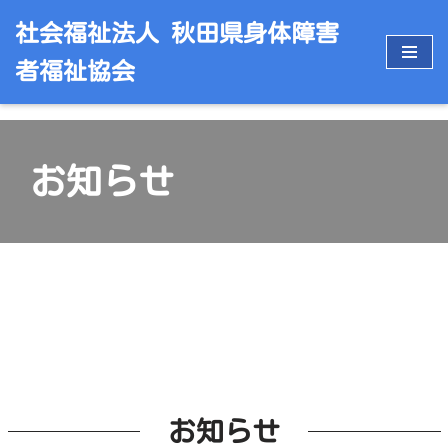
社会福祉法人 秋田県身体障害
コ
者福祉協会
ン
テ
ン
ツ
お知らせ
へ
ス
キ
ッ
プ
お知らせ