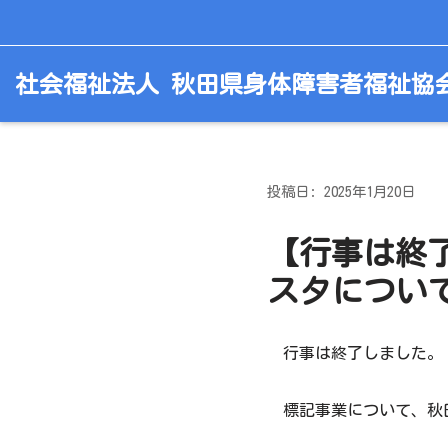
コ
社会福祉法人 秋田県身体障害者福祉協
ン
テ
ン
ツ
へ
投稿日: 2025年1月20日
ス
キ
【行事は終了
ッ
スタについ
プ
行事は終了しました。
標記事業について、秋田