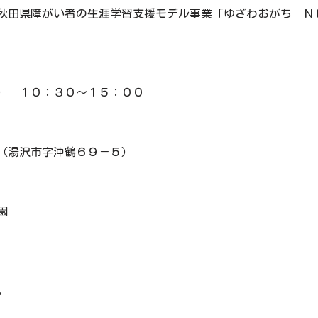
秋田県障がい者の生涯学習支援モデル事業「ゆざわおがち Ｎ
） １０：３０～１５：００
（湯沢市字沖鶴６９－５）
園
。