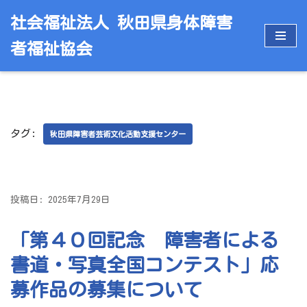
社会福祉法人 秋田県身体障害
コ
者福祉協会
ン
テ
ン
ツ
へ
タグ:
ス
秋田県障害者芸術文化活動支援センター
キ
ッ
プ
投稿日: 2025年7月29日
「第４０回記念 障害者による
書道・写真全国コンテスト」応
募作品の募集について